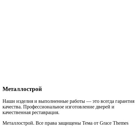
Без вихідних!
Пн — Не: 09.00 — 19.00
Контакти
+38 (098) 020-64-70;
+38 (044) 232-68-08;
+38 (063) 426-98-97; (Viber)
04080 Київ, вул. Костянтинівська 63/12, офіс 8
metallostroy.kiev@gmail.com
Металлострой
Наши изделия и выполненные работы — это всегда гарантия
качества. Профессиональное изготовление дверей и
качественная реставрация.
Металлострой. Все права защищены Тема от Grace Themes